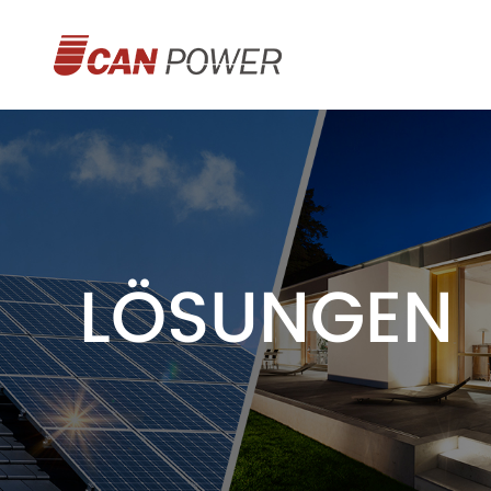
Hybrid-Speichersystem
Hybrid-Wechselrichter
LÖSUNGEN
UHom
Batteriespeicher
E-Fahrzeug-Ladestation
Netzunabhängiges
Energie-Speichersystem