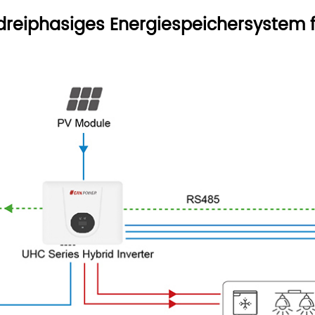
s, dreiphasiges Energiespeichersyste