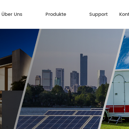
Über Uns
Produkte
Support
Kon
Kundenservice
FAQ
e 3K0L-
UHome 6K0L-
5K0L
8K0L
Mehr erfa