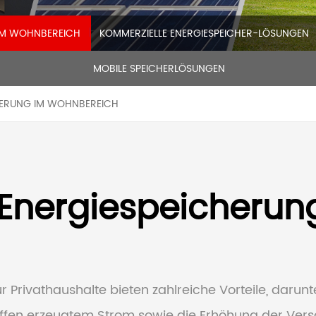
|
 IM WOHNBEREICH
KOMMERZIELLE ENERGIESPEICHER-LÖSUNGEN
MOBILE SPEICHERLÖSUNGEN
CHERUNG IM WOHNBEREICH
 Energiespeicheru
 Privathaushalte bieten zahlreiche Vorteile, darun
ffen erzeugtem Strom sowie die Erhöhung der Verso