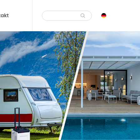
takt
Alle Produkte
Lösungen für die
Energiespeicherung im
Wohnbereich
Kommerzielle Energiespeicher-
Lösungen
hren
Netzunabhängige