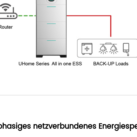
nphasiges
netzverbundenes
Energiesp